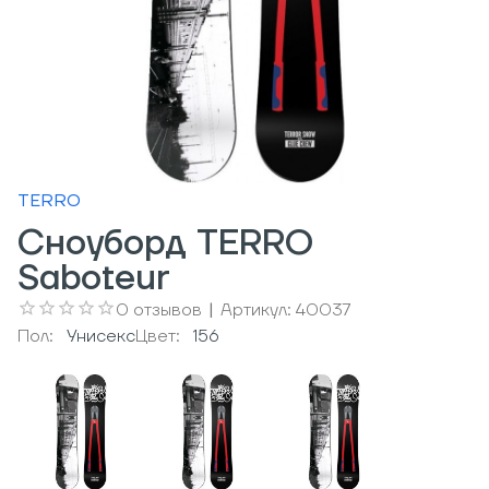
TERRO
Сноуборд TERRO
Saboteur
0
отзывов
|
Артикул:
40037
Пол:
Унисекс
Цвет:
156