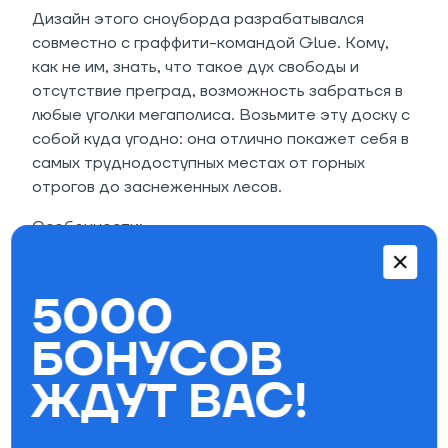
Дизайн этого сноуборда разрабатывался
совместно с граффити-командой Glue. Кому,
как не им, знать, что такое дух свободы и
отсутствие преград, возможность забраться в
любые уголки мегаполиса. Возьмите эту доску с
собой куда угодно: она отлично покажет себя в
самых труднодоступных местах от горных
отрогов до заснеженных лесов.
Особенности:
Форма: Twin-Tip
Профиль: Classic Camber
5000
Сердечник выполнен из
высококачественного тополя
БОНУСОВ
Верх: ламинированная поверхность с
ЖДУТ ВАС!
двойным лаковым покрытием
Скользяк Sintered Base
Жесткость: 4/10