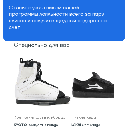
Уровень: средний/продвинутый
Станьте участником нашей
программы лояльности всего за пару
Параметры фильтра
кликов и получите щедрый
подарок на
счет
Бренд
Специально для вас
Крепления для вейкборда
Низкие кеды
KYOTO
Backyard Bindings
LAKAI
Cambridge