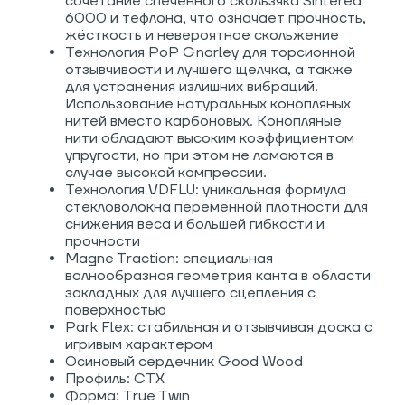
с
очетание спеченного скользяка Sintered
6000 и тефлона, что означает прочность,
жёсткость и невероятное скольжение
Технология PoP Gnarley для торсионной
отзывчивости и лучшего щелчка, а также
для устранения излишних вибраций.
Использование натуральных конопляных
нитей вместо карбоновых. Конопляные
нити обладают высоким коэффициентом
упругости, но при этом не ломаются в
случае высокой компрессии.
Технология VDFLU: уникальная формула
стекловолокна переменной плотности для
снижения веса и большей гибкости и
прочности
Magne Traction: специальная
волнообразная геометрия канта в области
закладных для лучшего сцепления с
поверхностью
Park Flex:
стабильная и отзывчивая доска с
игривым характером
Осиновый сердечник Good Wood
Профиль: CTX
Форма: True Twin