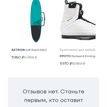
Крепления для вейкборда
AZTRON
Soft Board BAG
KYOTO
Backyard Bindings
11,960
₽
14,950
₽
9,970
₽
19,950
₽
Отзывов нет. Станьте
первым, кто оставит