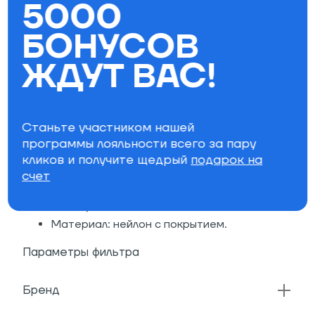
5000
Серебристый полиэтилен на обратной
стороне и внутри для обеспечения
БОНУСОВ
тепловой защиты
Отверстие для фина на липучке
ЖДУТ ВАС!
Совместим с трехсекционными веслами
(имеется отделение для лопасти весла)
Система вентиляции с 3D-клапаном
Кармашек с прозрачным окошком для ID-
Станьте участником нашей
удостоверения
программы лояльности всего за пару
Подходит для жестких досок: ECLIPSE и
кликов и получите щедрый
подарок на
JUPITER
счет
Размеры: 340 x 88 x 14 см
Вес: 4,6 кг
Материал: нейлон с покрытием.
Параметры фильтра
Бренд