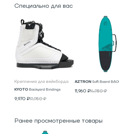
Специально для вас
Крепления для вейкборда
AZTRON
Soft Board BAG
KYOTO
Backyard Bindings
11,960
₽
14,950
₽
9,970
₽
19,950
₽
Ранее просмотренные товары