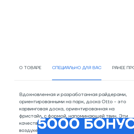
О ТОВАРЕ
СПЕЦИАЛЬНО ДЛЯ ВАС
РАНЕЕ П
Вдохновленная и разработанная райдерами,
ориентированными на парк, доска Otto - это
карвинговая доска, ориентированная на
фристайл, с формой, напоминающей твин. Эти
5000 БОНУС
качества делают ее очень игривой на снегу и в
воздухе, идеальной для карвинга и катания в