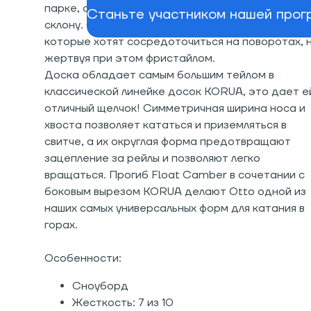
парке, а так же креативного круизинга по всему
Станьте участником нашей прогр
склону. Она идеально подходит для райдеров,
которые хотят сосредоточиться на поворотах, 
жертвуя при этом фристайлом.
Доска обладает самым большим тейлом в
классической линейке досок KORUA, это дает е
отличный щелчок! Симметричная ширина носа и
хвоста позволяет кататься и приземляться в
свитче, а их округлая форма предотвращают
зацепление за рейлы и позволяют легко
вращаться. Прогиб Float Camber в сочетании с
боковым вырезом KORUA делают Otto одной из
наших самых универсальных форм для катания в
горах.
Особенности:
Сноуборд
Жесткость: 7 из 10