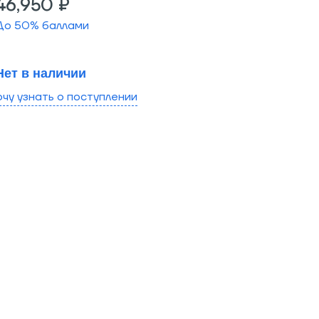
46,950 ₽
До
50
% баллами
Нет в наличии
очу узнать о поступлении