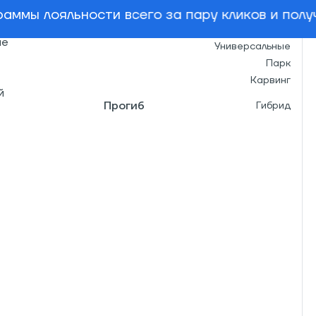
Геометрия
Directional
аммы лояльности всего за пару кликов и пол
Назначение
Фристайл
не
Универсальные
Парк
Карвинг
й
Прогиб
Гибрид