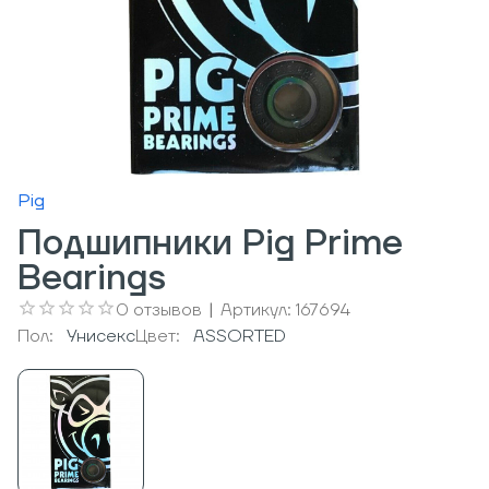
Pig
Подшипники Pig Prime
Bearings
0
отзывов
|
Артикул:
167694
Пол:
Унисекс
Цвет:
ASSORTED