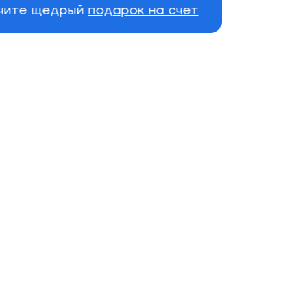
учите щедрый
подарок на счет
Комплект скейтборд
Дека скейтборд
Колеса
ЮНИОН
Phenics
MINI LOGO
Chevron
RECORD