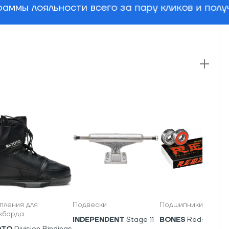
аммы лояльности всего за пару кликов и пол
пления для
Подвески
Подшипники
кборда
INDEPENDENT
Stage 11
BONES
Reds
OTO
Division Bindings