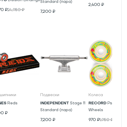
Standard (пара)
2,400
₽
70
₽
24,950
₽
7,200
₽
шипники
Подвески
Колеса
NES
Reds
INDEPENDENT
Stage 11
RECORD
Psyho V5
Standard (пара)
Wheels
00
₽
7,200
₽
970
₽
1,950
₽