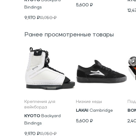
5,600
₽
Bindings
12,4
9,970
₽
19,950
₽
Ранее просмотренные товары
Крепления для
Низкие кеды
Под
вейкборда
LAKAI
Cambridge
BO
KYOTO
Backyard
5,600
₽
2,4
Bindings
9,970
₽
19,950
₽