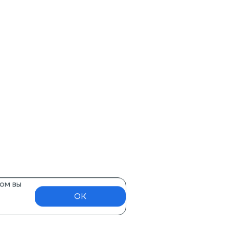
ом вы
OK