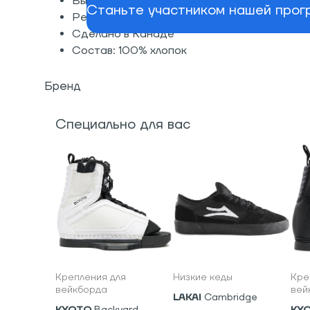
Вышивки спереди и сзади
Станьте участником нашей прогр
Ремешок для регулировки размера
Сделано в Канаде
Состав: 100% хлопок
Бренд
Специально для вас
Крепления для
Низкие кеды
Кре
вейкборда
вей
LAKAI
Cambridge
KYOTO
Backyard
KY