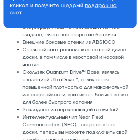
PLT™ является эксклюзивной для CAPiTA
кликов и получите щедрый
подарок на
счет
MFG и волшебным образом приклеивает
верхний лист к уже спрессованному
сноуборду. Машина производит легкое,
гладкое, глянцевое покрытие без клея
Внешние боковые стенки из ABS1000
Стальной кант расположен по всей длине
доски, в том числе в хвостовой и носовой
частях
Скользяк Quantum Drive™ Base, являясь
эволюцией UltraDrive™, отличается
повышенной плотностью для максимальной
износостойкости, впитывает больше воска
для более быстрого катания
Закладные из нержавеющей стали 4х2
Интеллектуальный чип Near Field
Communication (NFC) - встроен в нос
доски, теперь вы можете подключить свой
телефон к вашей доске для