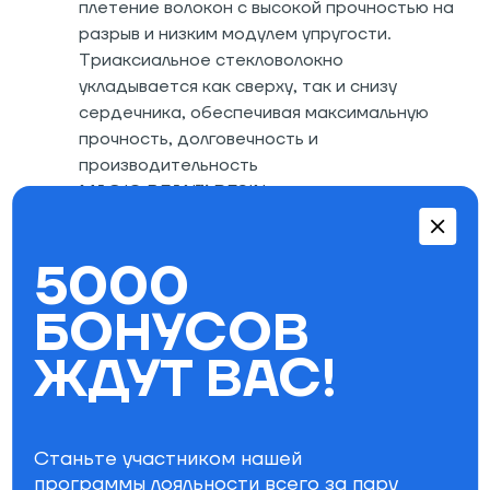
плетение волокон с высокой прочностью на
разрыв и низким модулем упругости.
Триаксиальное стекловолокно
укладывается как сверху, так и снизу
сердечника, обеспечивая максимальную
прочность, долговечность и
производительность
MAGIC BEAN™ RESIN - пропитка
высокоэффективной смолой, в составе
которой находятся бобы, имеет самый
5000
высокий коэффициент прочности к весу
Верхний слой Multitech™ Level 4
БОНУСОВ
DeepSpace™ с использованием технологии
PLT: высококачественный прочный верхний
ЖДУТ ВАС!
слой, созданный без применения
химических вредных веществ, экологичный
процесс создания. Способ нанесения
рисунка - шелкография
Станьте участником нашей
PLT Topsheet Technology ™ - технология
программы лояльности всего за пару