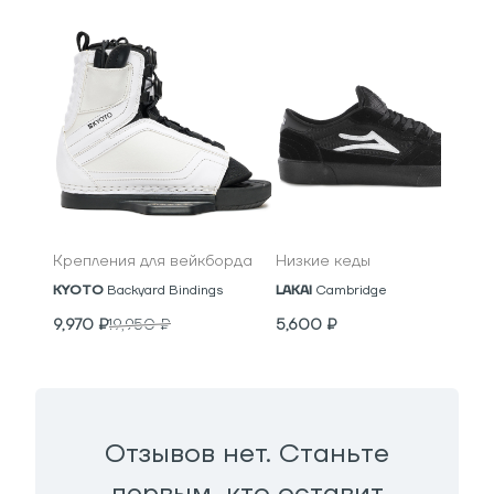
Крепления для вейкборда
Низкие кеды
KYOTO
Backyard Bindings
LAKAI
Cambridge
9,970
₽
19,950
₽
5,600
₽
Отзывов нет. Станьте
первым, кто оставит