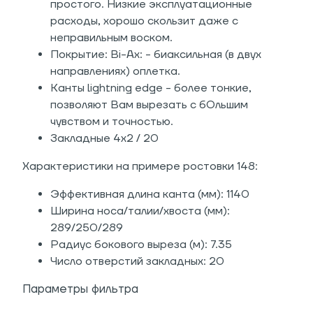
простого.
Низкие эксплуатационные
расходы
,
хорошо
скользит
даже
с
неправильным
воском.
Покрытие: Bi-Ax: - биаксильная (в двух
направлениях) оплетка.
Канты lightning edge - более тонкие,
позволяют Вам вырезать
с бОльшим
чувством и
точностью.
Закладные 4х2 / 20
Характеристики на примере ростовки 148:
Эффективная длина канта (мм): 1140
Ширина носа/талии/хвоста (мм):
289/250/289
Радиус бокового выреза (м): 7.35
Число отверстий закладных: 20
Параметры фильтра