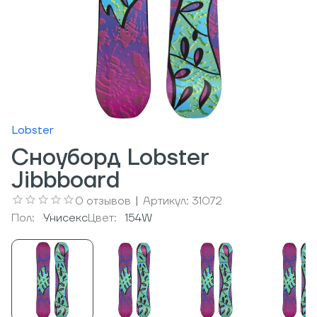
Lobster
Сноуборд Lobster
Jibbboard
0
отзывов
|
Артикул:
31072
Пол:
Унисекс
Цвет:
154W