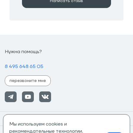
Написать отзыв
Нужна помощь?
8 495 648 65 05
перезвоните мне
Помощь
Мы используем cookies и
рекомендательные технологии.
Информация