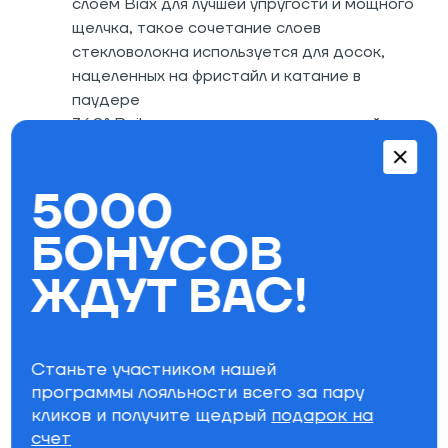
слоем Biax для лучшей упругости и мощного
щелчка, такое сочетание слоев
стекловолокна используется для досок,
нацеленных на фристайл и катание в
паудере
360° Rails: полностью защищенные рейлы
создают ощущение целостности доски и
повышают ее надежность во время
5000
агрессивных заездов
Recycled Steel Edges: прочные канты из
БОНУСОВ
переработанной стали
Recycled ABS: боковые стенки из
ЖДУТ ВАС!
переработанного ABS
Hand Dyed Ash Powerply – верхний слой из
ясеня окрашенный вручную
Factory Tuned - сноуборд готов к
Станьте участником нашей
использованию сразу после покупки и еще
программы лояльности всего за пару
на фабрике канты заточены по всей длине,
кликов и получите щедрый
подарок на
а в зоне контактных точек заточка слегка
счет