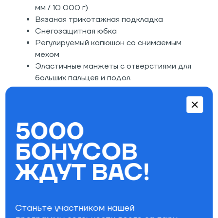
мм / 10 000 г)
Вязаная трикотажная подкладка
Снегозащитная юбка
Регулируемый капюшон со снимаемым
мехом
Эластичные манжеты с отверстиями для
больших пальцев и подол
Внутренний сетчатый и медиа- карманы
Стандартный крой
Состав: 100% легкий полиэстер.
5000
БОНУСОВ
Параметры фильтра
ЖДУТ ВАС!
Водостойкость
10000
Паропроницаемость
10000
Утепление
до 0
Станьте участником нашей