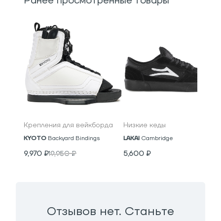
Ранее просмотренные товары
Крепления для вейкборда
Низкие кеды
KYOTO
Backyard Bindings
LAKAI
Cambridge
9,970
₽
19,950
₽
5,600
₽
Отзывов нет. Станьте