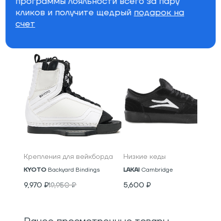
программы лояльности всего за пару
Бренд
кликов и получите щедрый
подарок на
счет
Специально для вас
Крепления для вейкборда
Низкие кеды
KYOTO
Backyard Bindings
LAKAI
Cambridge
9,970
₽
19,950
₽
5,600
₽