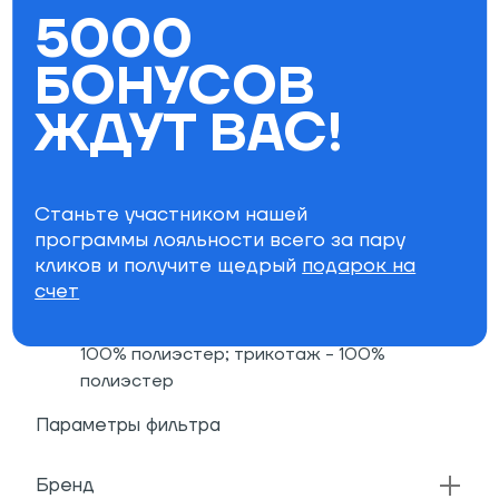
ветра)
5000
Молния с защитой подбородка
Тёплые карманы для рук с
БОНУСОВ
влагоустойчивыми молниями
ЖДУТ ВАС!
Карман для ски-пасса
Внутренний сетчатый карман
Внутренний карман для смартфона с
отверстием для проводов от наушников
Станьте участником нашей
Светоотражающие элементы
программы лояльности всего за пару
Boyfriend Fit (свободный расслабленный
кликов и получите щедрый
подарок на
крой)
счет
Состав: верх - 100% микросаржа из
полиэстера; подкладка из тафты и сетки -
100% полиэстер; трикотаж - 100%
полиэстер
Параметры фильтра
Бренд