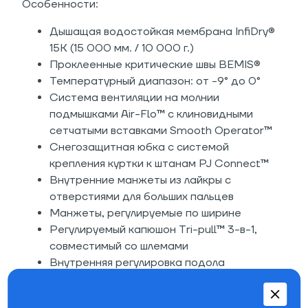
Особенности:
Дышащая водостойкая мембрана
InfiDry®
15K (15 000 мм. / 10 000 г.)
Проклеенные критические швы BEMIS®
Температурный диапазон:
от -9° до 0°
Система вентиляции на молнии
подмышками Air-Flo™ с клиновидными
сетчатыми вставками Smooth Operator™
Снегозащитная юбка с системой
крепления куртки к штанам PJ Connect™
Внутренние манжеты из лайкры с
отверстиями для больших пальцев
Манжеты, регулируемые по ширине
Регулируемый капюшон Tri-pull™ 3-в-1,
совместимый со шлемами
Внутренняя регулировка подола
Застёжка-молния скрыта планкой на
кнопках (с целью защиты от сильного