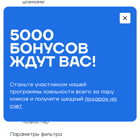
шлемами
Внутренняя регулировка подола
Застёжка-молния скрыта планкой на
кнопках (с целью защиты от сильного
5000
ветра)
Молния с защитой подбородка
БОНУСОВ
Карманы для рук
Карман для ски-пасса
ЖДУТ ВАС!
Внутренний сетчатый карман
Внутренний карман для смартфона с
отверстием для проводов от наушников
Станьте участником нашей
Magic Fit (подчеркивает все достоинства
программы лояльности всего за пару
женской фигуры, оставляя при этом
кликов и получите щедрый
подарок на
достаточную свободу движений)
счет
Состав: верх - 100% полиэстер; подкладка
из тафты - 100% нейлон; трикотаж - 100%
полиэстер
Параметры фильтра