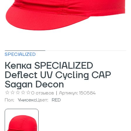
SPECIALIZED
Кепка SPECIALIZED
Deflect UV Cycling CAP
Sagan Decon
0
отзывов
|
Артикул:
150584
Пол:
Унисекс
Цвет:
RED