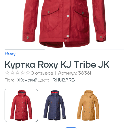
Roxy
Куртка Roxy KJ Tribe JK
0
отзывов
|
Артикул:
38361
Пол:
Женский
Цвет:
RHUBARB