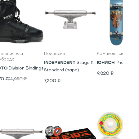
пления для
Подвески
Комплект скейтбор
кборда
INDEPENDENT
Stage 11
ЮНИОН
Phenics
OTO
Division Bindings
Standard (пара)
9,820
₽
70
₽
24,950
₽
7,200
₽