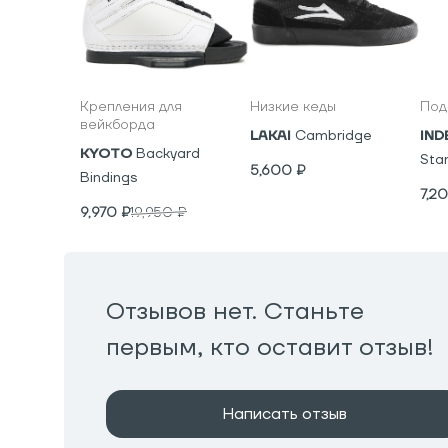
Крепления для
Низкие кеды
Под
вейкборда
LAKAI
Cambridge
IND
KYOTO
Backyard
Sta
5,600
₽
Bindings
7,2
9,970
₽
19,950
₽
Отзывов нет. Станьте
первым, кто оставит отзыв!
Написать отзыв