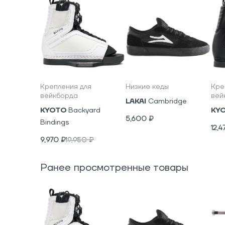
Крепления для
Низкие кеды
Кре
вейкборда
вей
LAKAI
Cambridge
KYOTO
Backyard
KY
5,600
₽
Bindings
12,4
9,970
₽
19,950
₽
Ранее просмотренные товары