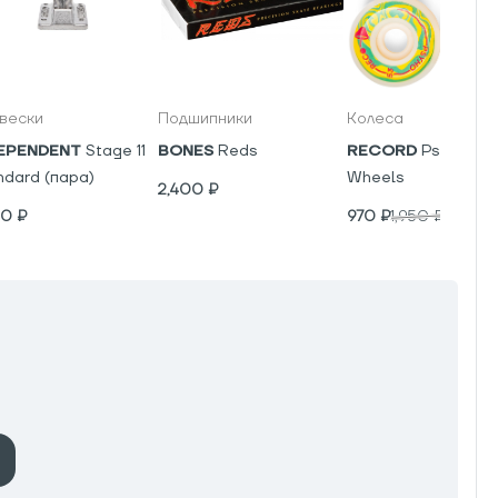
вески
Подшипники
Колеса
EPENDENT
Stage 11
BONES
Reds
RECORD
Psyho V5
ndard (пара)
Wheels
2,400
₽
00
₽
970
₽
1,950
₽