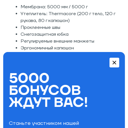
Мембрана: 5000 мм / 5000 г
Утеплитель: Thermacore (200 г тело, 120 г
рукава, 80 г капюшон)
Проклеенные швы
Снегозащитная юбка
Регулируемые внешние манжеты
Эргономичный капюшон
Удобные карманы
Состав: 100% нейлон, подкладка - 50%
полиэстер, 50% нейлон
5000
БОНУСОВ
Параметры фильтра
ЖДУТ ВАС!
Водостойкость
5000
Паропроницаемость
5000
Утепление
до -25
Станьте участником нашей