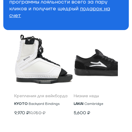
программы лояльности всего за пару
Бренд
кликов и получите щедрый
подарок на
счет
Специально для вас
Крепления для вейкборда
Низкие кеды
KYOTO
Backyard Bindings
LAKAI
Cambridge
9,970
₽
19,950
₽
5,600
₽