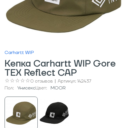
Carhartt WIP
Кепка Carhartt WIP Gore
TEX Reflect CAP
0
отзывов
|
Артикул:
142437
Пол:
Унисекс
Цвет:
MOOR