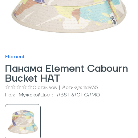
Element
Панама Element Cabourn
Bucket HAT
0
отзывов
|
Артикул:
141935
Пол:
Мужcкой
Цвет:
ABSTRACT CAMO