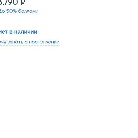
3,790 ₽
До
50
% баллами
Нет в наличии
очу узнать о поступлении