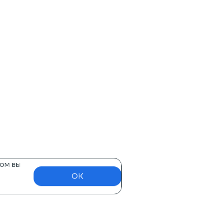
ом вы
OK