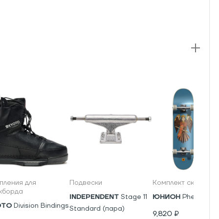
пления для
Подвески
Комплект скейтбор
кборда
INDEPENDENT
Stage 11
ЮНИОН
Phenics
OTO
Division Bindings
Standard (пара)
9,820
₽