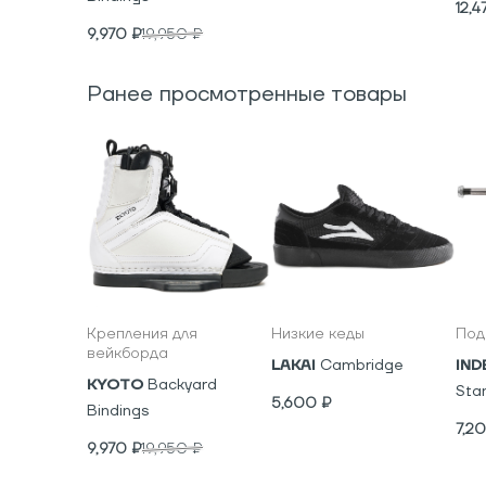
12,4
9,970
₽
19,950
₽
Ранее просмотренные товары
Крепления для
Низкие кеды
Под
вейкборда
LAKAI
Cambridge
IND
KYOTO
Backyard
Sta
5,600
₽
Bindings
7,2
9,970
₽
19,950
₽