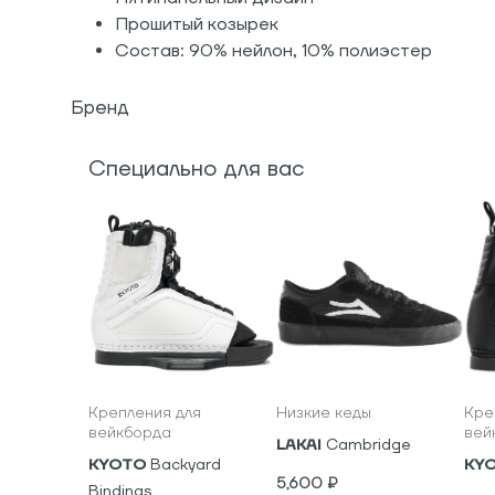
Прошитый козырек
Состав: 90% нейлон, 10% полиэстер
Бренд
Специально для вас
Крепления для
Низкие кеды
Кре
вейкборда
вей
LAKAI
Cambridge
KYOTO
Backyard
KY
5,600
₽
Bindings