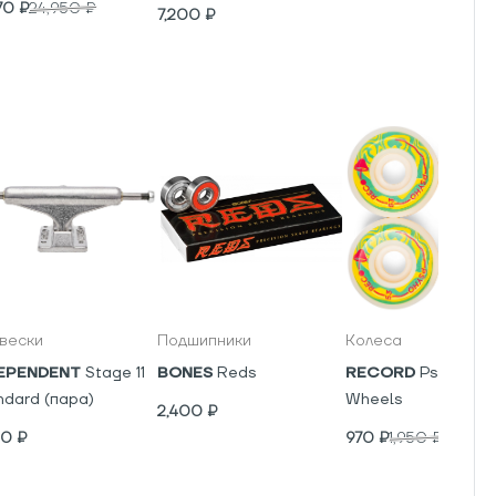
70
₽
24,950
₽
7,200
₽
вески
Подшипники
Колеса
EPENDENT
Stage 11
BONES
Reds
RECORD
Psyho V5
ndard (пара)
Wheels
2,400
₽
00
₽
970
₽
1,950
₽