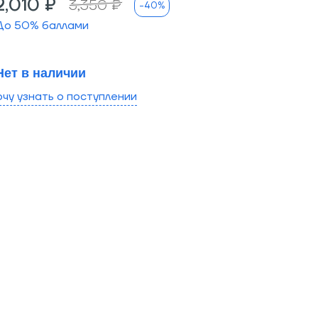
2,010 ₽
3,350 ₽
-40%
До
50
% баллами
Нет в наличии
очу узнать о поступлении