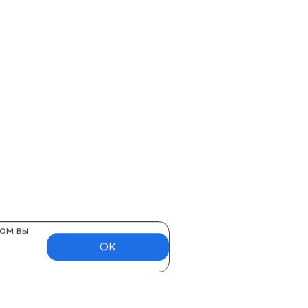
ом вы
OK