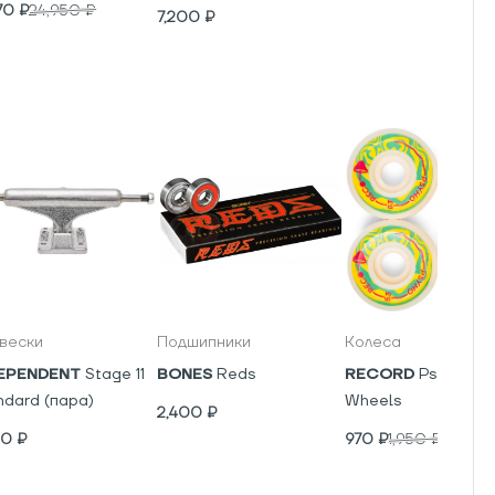
70
₽
24,950
₽
7,200
₽
вески
Подшипники
Колеса
EPENDENT
Stage 11
BONES
Reds
RECORD
Psyho V5
ndard (пара)
Wheels
2,400
₽
00
₽
970
₽
1,950
₽