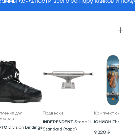
аммы лояльности всего за пару кликов и пол
пления для
Подвески
Комплект скейтбор
кборда
INDEPENDENT
Stage 11
ЮНИОН
Phenics
OTO
Division Bindings
Standard (пара)
9,820
₽