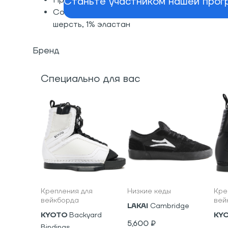
Станьте участником нашей прогр
Прошитый козырек
Состав: 55% акрил, 37% полиэстер, 7%
шерсть, 1% эластан
Бренд
Специально для вас
Крепления для
Низкие кеды
Кре
вейкборда
вей
LAKAI
Cambridge
KYOTO
Backyard
KY
5,600
₽
Bindings