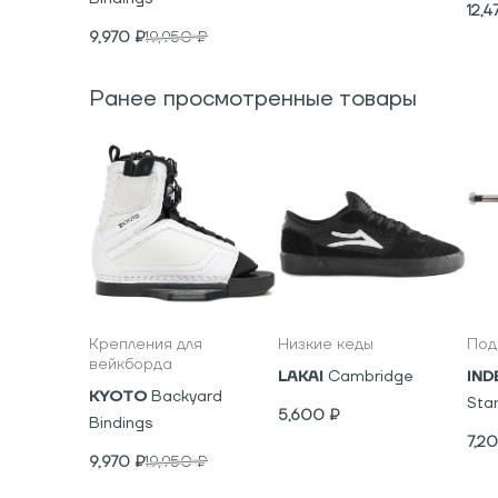
12,4
9,970
₽
19,950
₽
Ранее просмотренные товары
Крепления для
Низкие кеды
Под
вейкборда
LAKAI
Cambridge
IND
KYOTO
Backyard
Sta
5,600
₽
Bindings
7,2
9,970
₽
19,950
₽