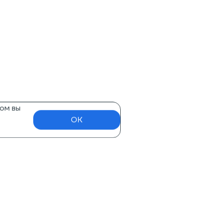
ом вы
OK