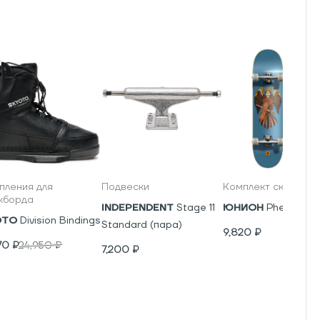
пления для
Подвески
Комплект скейтбор
кборда
INDEPENDENT
Stage 11
ЮНИОН
Phenics
OTO
Division Bindings
Standard (пара)
9,820
₽
70
₽
24,950
₽
7,200
₽