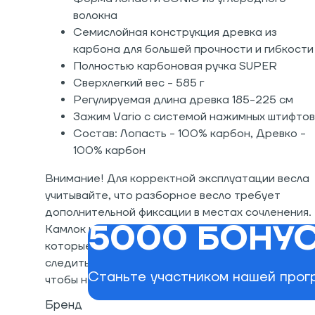
волокна
Семислойная конструкция древка из
карбона для большей прочности и гибкости
Полностью карбоновая ручка SUPER
Сверхлегкий вес - 585 г
Регулируемая длина древка 185-225 см
Зажим Vario с системой нажимных штифтов
Состав: Лопасть - 100% карбон, Древко -
100% карбон
Внимание! Для корректной эксплуатации весла
учитывайте, что разборное весло требует
дополнительной фиксации в местах сочленения.
5000 БОНУС
Камлок имеет в своей конструкции болты,
которые необходимо затягивать отверткой и
следить, чтобы они не расслабились, не выпали 
Станьте участником нашей прогр
чтобы не образовался люфт.
Бренд