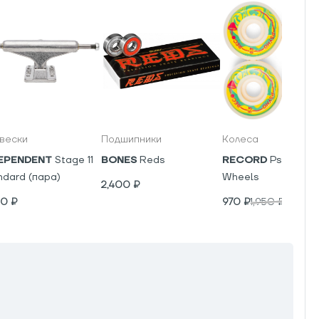
вески
Подшипники
Колеса
EPENDENT
Stage 11
BONES
Reds
RECORD
Psyho V5
ndard (пара)
Wheels
2,400
₽
00
₽
970
₽
1,950
₽