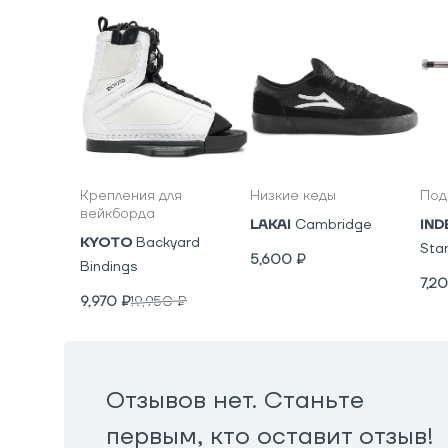
Крепления для
Низкие кеды
Под
вейкборда
LAKAI
Cambridge
IND
KYOTO
Backyard
Sta
5,600
₽
Bindings
7,2
9,970
₽
19,950
₽
Отзывов нет. Станьте
первым, кто оставит отзыв!