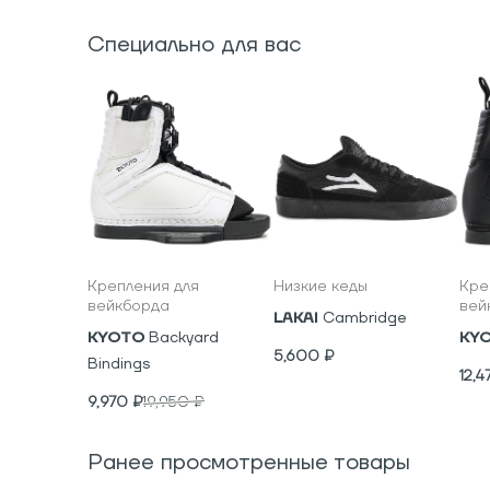
Специально для вас
Крепления для
Низкие кеды
Кре
вейкборда
вей
LAKAI
Cambridge
KYOTO
Backyard
KY
5,600
₽
Bindings
12,4
9,970
₽
19,950
₽
Ранее просмотренные товары