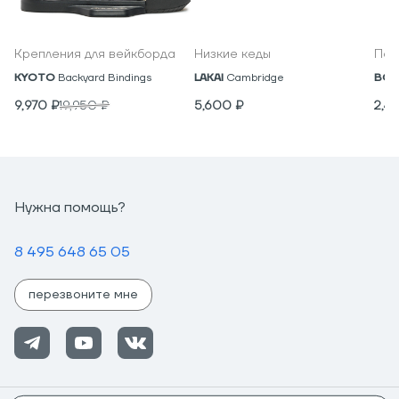
Крепления для вейкборда
Низкие кеды
Под
KYOTO
Backyard Bindings
LAKAI
Cambridge
BON
9,970
₽
19,950
₽
5,600
₽
2,4
Нужна помощь?
8 495 648 65 05
перезвоните мне