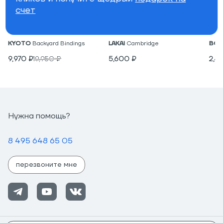
счет
Крепления для вейкборда
Низкие кеды
Под
KYOTO
Backyard Bindings
LAKAI
Cambridge
BON
9,970
₽
19,950
₽
5,600
₽
2,4
Нужна помощь?
8 495 648 65 05
перезвоните мне