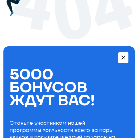
Перейти в каталог
5000
Бестселлеры
БОНУСОВ
ЖДУТ ВАС!
Станьте участником нашей
программы лояльности всего за пару
кликов и получите щедрый
подарок на