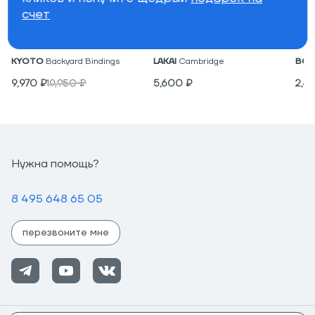
счет
Крепления для вейкборда
Низкие кеды
Под
KYOTO
Backyard Bindings
LAKAI
Cambridge
BON
9,970
₽
19,950
₽
5,600
₽
2,4
Нужна помощь?
8 495 648 65 05
перезвоните мне