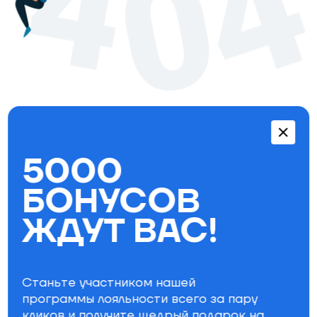
Перейти в каталог
5000
Бестселлеры
БОНУСОВ
ЖДУТ ВАС!
Станьте участником нашей
программы лояльности всего за пару
кликов и получите щедрый
подарок на