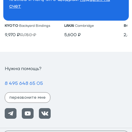
счет
Крепления для вейкборда
Низкие кеды
Под
KYOTO
Backyard Bindings
LAKAI
Cambridge
BON
9,970
₽
19,950
₽
5,600
₽
2,4
Нужна помощь?
8 495 648 65 05
перезвоните мне