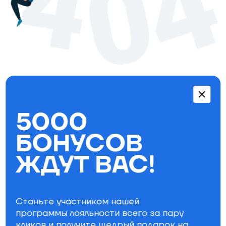
Перейти в каталог
5000
Бестселлеры
БОНУСОВ
ЖДУТ ВАС!
Станьте участником нашей
программы лояльности всего за пару
кликов и получите щедрый
подарок на