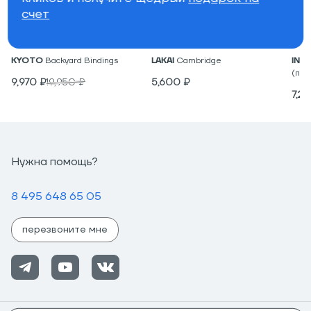
счет
Крепления для вейкборда
Низкие кеды
Под
KYOTO
Backyard Bindings
LAKAI
Cambridge
IND
(пар
9,970
₽
19,950
₽
5,600
₽
7,2
Нужна помощь?
8 495 648 65 05
перезвоните мне