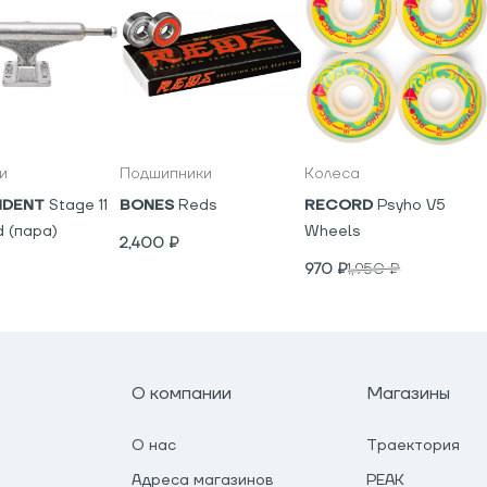
и
Подшипники
Колеса
NDENT
Stage 11
BONES
Reds
RECORD
Psyho V5
d (пара)
Wheels
2,400
₽
970
₽
1,950
₽
О компании
Магазины
О нас
Траектория
Адреса магазинов
PEAK