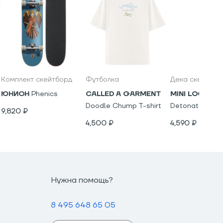
Комплект скейтборд
Футболка
Дека скейтбор
ЮНИОН
Phenics
CALLED A GARMENT
MINI LOGO
Ch
Doodle Chump T-shirt
Detonator
9,820
₽
4,500
₽
4,590
₽
Нужна помощь?
8 495 648 65 05