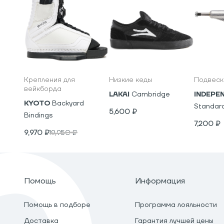
Крепления для
Низкие кеды
Подвеск
вейкборда
LAKAI
Cambridge
INDEPE
KYOTO
Backyard
Standar
5,600
₽
Bindings
7,200
₽
9,970
₽
19,950
₽
Помощь
Информация
Помощь в подборе
Программа лояльности
Доставка
Гарантия лучшей цены