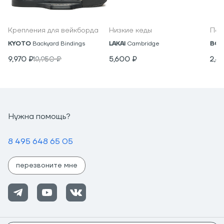
Крепления для вейкборда
Низкие кеды
Под
KYOTO
Backyard Bindings
LAKAI
Cambridge
BON
9,970
₽
19,950
₽
5,600
₽
2,4
Нужна помощь?
8 495 648 65 05
перезвоните мне