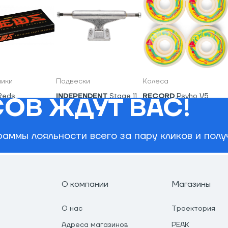
ики
Подвески
Колеса
Reds
INDEPENDENT
Stage 11
RECORD
Psyho V5
ОВ ЖДУТ ВАС!
Standard (пара)
Wheels
7,200
₽
970
₽
1,950
₽
аммы лояльности всего за пару кликов и пол
О компании
Магазины
О нас
Траектория
Адреса магазинов
PEAK