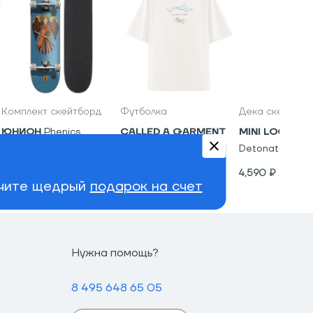
Комплект скейтборд
Футболка
Дека скейтбор
ЮНИОН
Phenics
CALLED A GARMENT
MINI LOGO
Ch
Doodle Chump T-shirt
Detonator
9,820
₽
4,500
₽
4,590
₽
учите щедрый
подарок на счет
Нужна помощь?
8 495 648 65 05