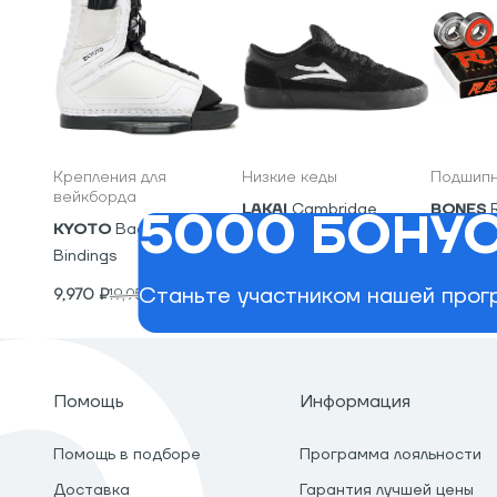
Крепления для
Низкие кеды
Подшипн
вейкборда
LAKAI
Cambridge
BONES
5000 БОНУС
KYOTO
Backyard
5,600
₽
2,400
₽
Bindings
Станьте участником нашей прогр
9,970
₽
19,950
₽
Помощь
Информация
Помощь в подборе
Программа лояльности
Доставка
Гарантия лучшей цены