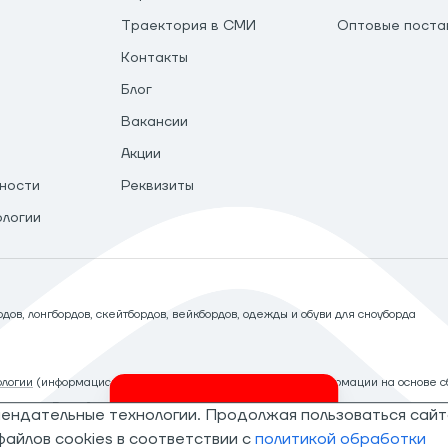
Траектория в СМИ
Оптовые поста
Контакты
Блог
Вакансии
Акции
ности
Реквизиты
ологии
ов, лонгбордов, скейтбордов, вейкбордов, одежды и обуви для сноуборда
логии
(информационные технологии предоставления информации на основе сб
рритории Российской Федерации)
мендательные технологии. Продолжая пользоваться сайт
Invalid csrf token
айлов cookies в соответствии с
политикой обработки