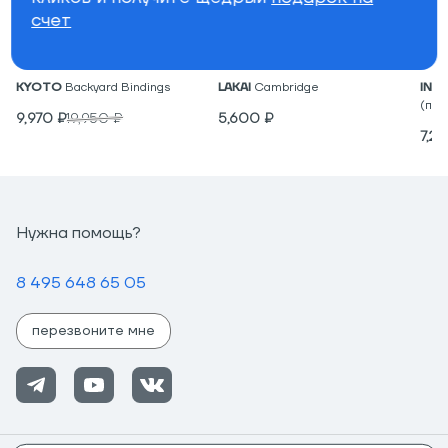
счет
Крепления для вейкборда
Низкие кеды
Под
KYOTO
Backyard Bindings
LAKAI
Cambridge
IND
(пар
9,970
₽
19,950
₽
5,600
₽
7,2
Нужна помощь?
8 495 648 65 05
перезвоните мне