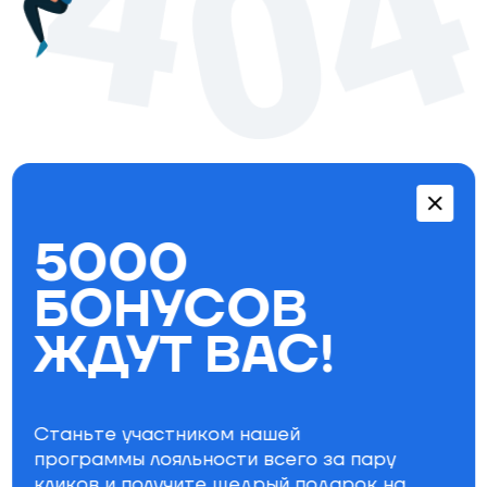
Перейти в каталог
5000
Бестселлеры
БОНУСОВ
ЖДУТ ВАС!
Станьте участником нашей
программы лояльности всего за пару
кликов и получите щедрый
подарок на