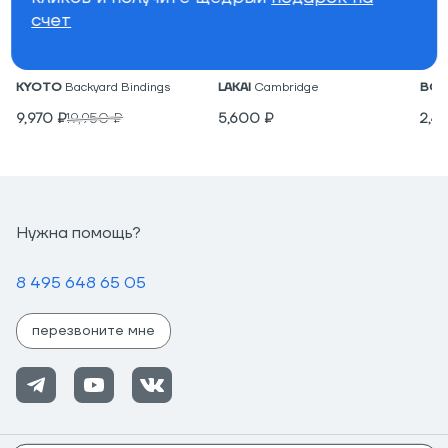
счет
Крепления для вейкборда
Низкие кеды
Под
KYOTO
Backyard Bindings
LAKAI
Cambridge
BON
9,970
₽
19,950
₽
5,600
₽
2,4
Нужна помощь?
8 495 648 65 05
перезвоните мне