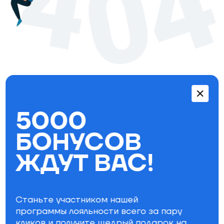
Перейти в каталог
5000
Бестселлеры
БОНУСОВ
ЖДУТ ВАС!
Станьте участником нашей
программы лояльности всего за пару
кликов и получите щедрый
подарок на