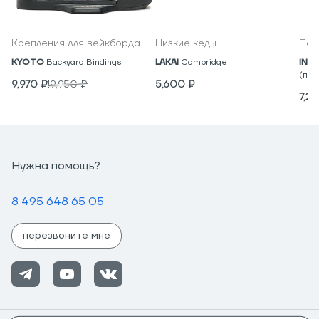
Крепления для вейкборда
Низкие кеды
Под
KYOTO
Backyard Bindings
LAKAI
Cambridge
IND
(пар
9,970
₽
19,950
₽
5,600
₽
7,2
Нужна помощь?
8 495 648 65 05
перезвоните мне