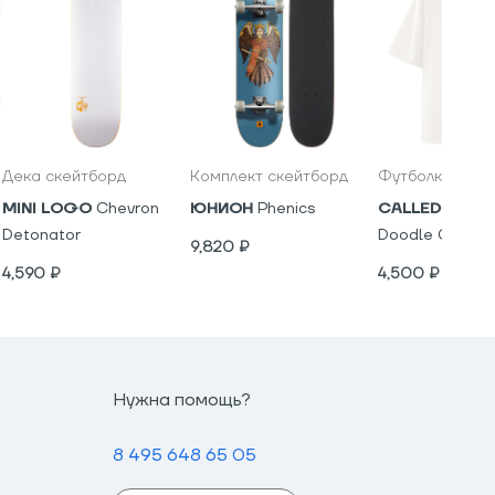
Дека скейтборд
Комплект скейтборд
Футболка
MINI LOGO
Chevron
ЮНИОН
Phenics
CALLED A GA
Detonator
Doodle Chump 
9,820
₽
4,590
₽
4,500
₽
Нужна помощь?
8 495 648 65 05