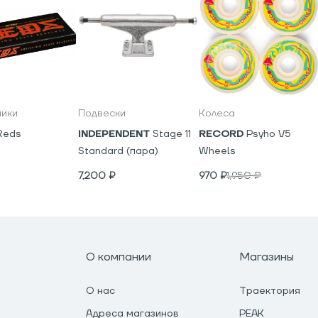
ики
Подвески
Колеса
Reds
INDEPENDENT
Stage 11
RECORD
Psyho V5
Standard (пара)
Wheels
7,200
₽
970
₽
1,950
₽
О компании
Магазины
О нас
Траектория
Адреса магазинов
PEAK