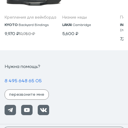
Крепления для вейкборда
Низкие кеды
Под
KYOTO
Backyard Bindings
LAKAI
Cambridge
IND
(пар
9,970
₽
19,950
₽
5,600
₽
7,2
Нужна помощь?
8 495 648 65 05
перезвоните мне