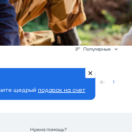
Популярные
1
учите щедрый
подарок на счет
Нужна помощь?