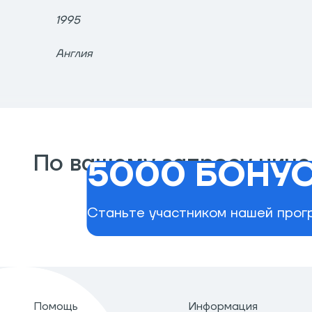
1995
Англия
По вашему запросу ниче
5000 БОНУС
Станьте участником нашей прогр
Помощь
Информация