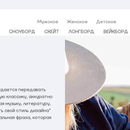
Мужcкое
Женское
Детское
СНОУБОРД
СКЕЙТ
ЛОНГБОРД
ВЕЙКБОРД
 удается передавать
ю классику, аккуратно
ая музыку, литературу,
ть свой стиль дизайна”
альная фраза, которая