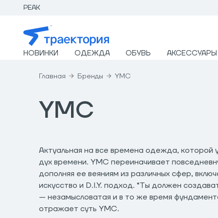
PEAK
НОВИНКИ
ОДЕЖДА
ОБУВЬ
АКСЕССУАРЫ
Главная
Бренды
YMC
YMC
Актуальная на все времена одежда, которой
дух времени. YMC переиначивает повседневну
дополняя ее веяниям из различных сфер, включ
искусство и D.I.Y. подход. “Ты должен создава
— незамысловатая и в то же время фундамент
отражает суть YMC.