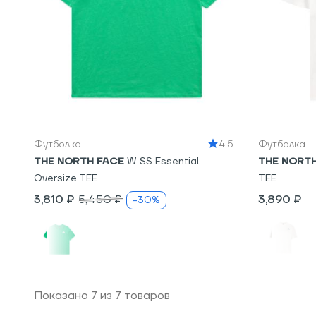
XS
S
S
M
Футболка
4.5
Футболка
THE NORTH FACE
W SS Essential
THE NORT
Oversize TEE
TEE
3,810 ₽
5,450 ₽
3,890 ₽
-30%
Показано
7
из
7
товаров