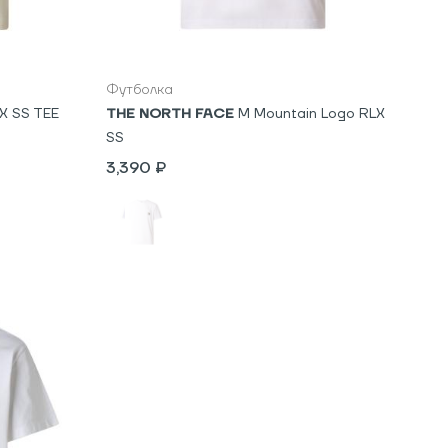
S
M
L
XXL
Футболка
X SS TEE
THE NORTH FACE
M Mountain Logo RLX
SS
3,390 ₽