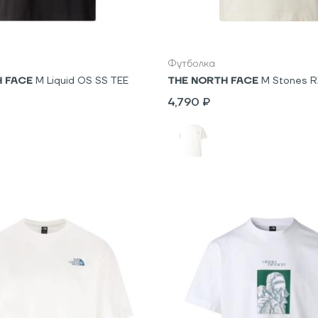
L
XL
S
M
L
XL
Футболка
H FACE
M Liquid OS SS TEE
THE NORTH FACE
M Stones R
4,790 ₽