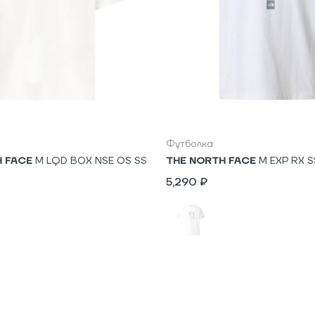
L
XL
S
M
L
XL
XXL
Футболка
H FACE
M LQD BOX NSE OS SS
THE NORTH FACE
M EXP RX S
5,290 ₽