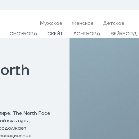
Мужcкое
Женское
Детское
СНОУБОРД
СКЕЙТ
ЛОНГБОРД
ВЕЙКБОРД
orth
ире. The North Face
ой культуры,
продолжает
нновационное