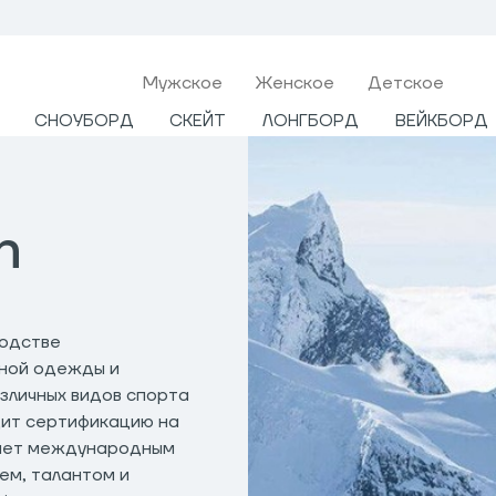
Мужcкое
Женское
Детское
СНОУБОРД
СКЕЙТ
ЛОНГБОРД
ВЕЙКБОРД
n
водстве
ьной одежды и
зличных видов спорта
дит сертификацию на
чает международным
ем, талантом и