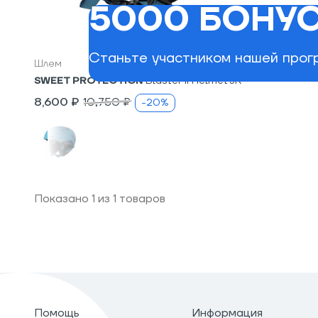
5000 БОНУС
S/M
Станьте участником нашей прогр
Шлем
SWEET PROTECTION
Blaster II Helmet JR
8,600 ₽
10,750 ₽
-20%
Показано
1
из
1
товаров
Помощь
Информация