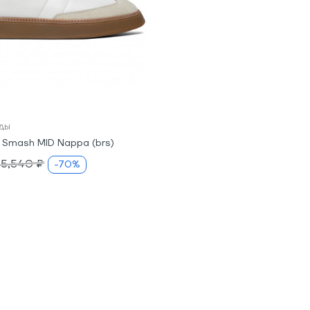
ды
Smash MID Nappa (brs)
5,540 ₽
-70%