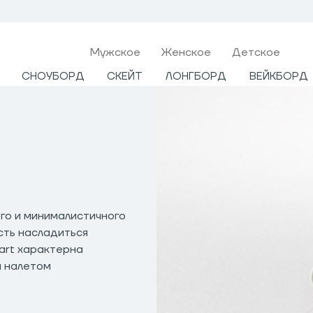
Мужcкое
Женское
Детское
СНОУБОРД
СКЕЙТ
ЛОНГБОРД
ВЕЙКБОРД
го и минималистичного
сть насладиться
art характерна
м налетом