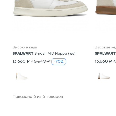
5
6
5
6
Высокие кеды
Высокие ке
SPALWART
Smash MID Nappa (ws)
SPALWART
13,660 ₽
45,540 ₽
13,660 ₽
4
-70%
Показано
6
из
6
товаров