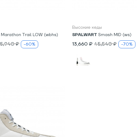
7
Высокие кеды
Marathon Trail LOW (wbhs)
SPALWART
Smash MID (ws)
5,940 ₽
13,660 ₽
45,540 ₽
-60%
-70%