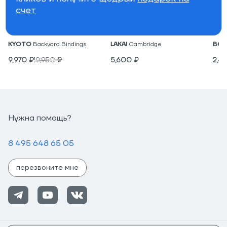
счет
Крепления для вейкборда
Низкие кеды
Под
KYOTO
Backyard Bindings
LAKAI
Cambridge
BON
9,970
₽
19,950
₽
5,600
₽
2,4
Нужна помощь?
8 495 648 65 05
перезвоните мне