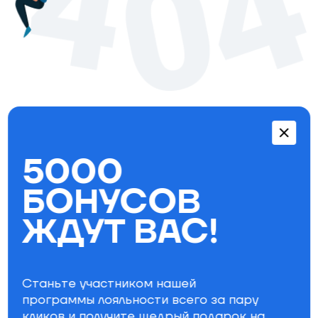
Перейти в каталог
5000
Бестселлеры
БОНУСОВ
ЖДУТ ВАС!
Станьте участником нашей
программы лояльности всего за пару
кликов и получите щедрый
подарок на