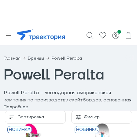
Главная
Бренды
Powell Peralta
Powell Peralta
Powell Peralta – легендарная американская
компания по производству скейтбордов, основанная
Джорджем Пауэллом и Стейси Пералтой в 1978
Подробнее
году. Компания приобрела известность в 1980-х
Сортировка
Фильтр
годах, когда скейтбординг стал развиваться как
спорт. Сейчас Powell Peralta входит в состав
НОВИНКА
НОВИНКА
корпорации Skate One Corp.