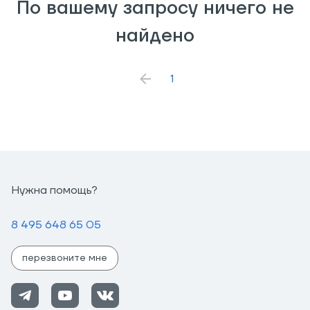
По вашему запросу ничего не
поможет.
найдено
1
Нужна помощь?
8 495 648 65 05
перезвоните мне