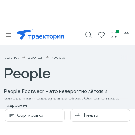
Главная
Бренды
People
People
People Footwear - это невероятно лёгкая и
комфортная повседневная обувь. Основная цель
компании, главный офис которой находится в
Подробнее
Ванкувере, - вывести повседневную обувь на новый
Сортировка
Фильтр
уровень, используя современные материалы и
технологии последнего поколения. Будущее будет
ярким и светлым, а удобная обувь People в этом