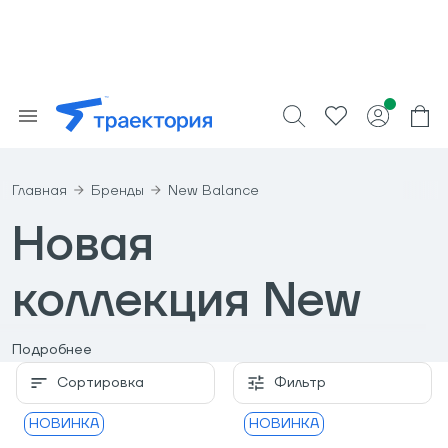
Главная
Бренды
New Balance
Новая
коллекция New
Balance 2020
Подробнее
Сортировка
Фильтр
От создания супинатора до мирового лидера по
НОВИНКА
НОВИНКА
производству спортивной обуви. New Balance —