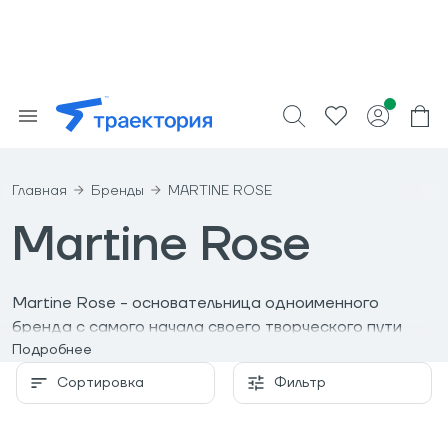
Главная
Бренды
MARTINE ROSE
Martine Rose
Martine Rose - основательница одноименного
бренда с самого начала своего творческого пути
нарушает устоявшиеся в индустрии правила - выход
Подробнее
новых коллекций не обусловлен сменой сезона, а
Сортировка
Фильтр
традиционные шоу могут быть заменены
короткометражным фильмом или просто лукбуком.
Одежда Martine Rose вдохновлена тем, что