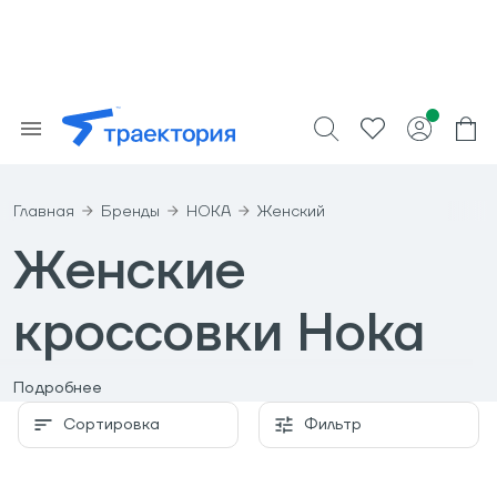
Главная
Бренды
HOKA
Женский
Женские
кроссовки Hoka
Подробнее
Первостепенно бренд ориентируется на создание
функционального продукта, чтобы улучшать
Сортировка
Фильтр
достижения бегунов. Толстая подошва кроссовок
стала визитной карточкой Hoka — ее дизайн также