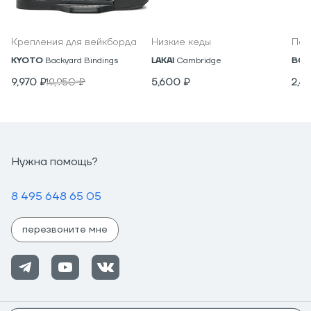
Крепления для вейкборда
Низкие кеды
Под
KYOTO
Backyard Bindings
LAKAI
Cambridge
BON
9,970
₽
19,950
₽
5,600
₽
2,4
Нужна помощь?
8 495 648 65 05
перезвоните мне