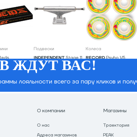
ики
Подвески
Колеса
Reds
INDEPENDENT
Stage 11
RECORD
Psyho V5
В ЖДУТ ВАС!
Standard (пара)
Wheels
7,200
₽
970
₽
1,950
₽
аммы лояльности всего за пару кликов и пол
О компании
Магазины
О нас
Траектория
Адреса магазинов
PEAK