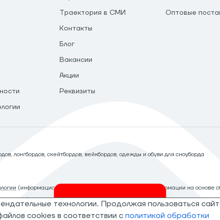
Траектория в СМИ
Оптовые поста
Контакты
Блог
Вакансии
Акции
ности
Реквизиты
ологии
ов, лонгбордов, скейтбордов, вейкбордов, одежды и обуви для сноуборда
логии
(информационные технологии предоставления информации на основе сб
рритории Российской Федерации)
мендательные технологии. Продолжая пользоваться сайт
Invalid csrf token
айлов cookies в соответствии с
политикой обработки