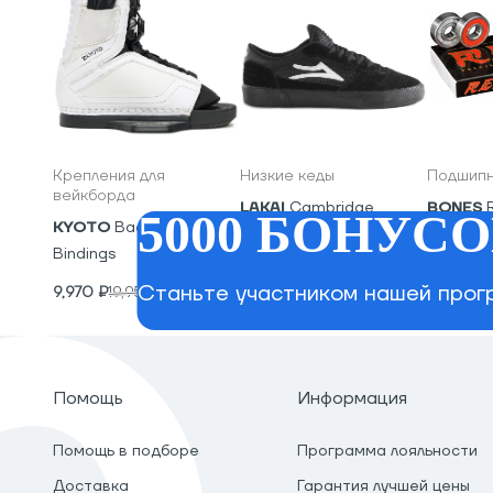
Крепления для
Низкие кеды
Подшипн
вейкборда
LAKAI
Cambridge
BONES
5000 БОНУСО
KYOTO
Backyard
5,600
₽
2,400
₽
Bindings
Станьте участником нашей прогр
9,970
₽
19,950
₽
Помощь
Информация
Помощь в подборе
Программа лояльности
Доставка
Гарантия лучшей цены