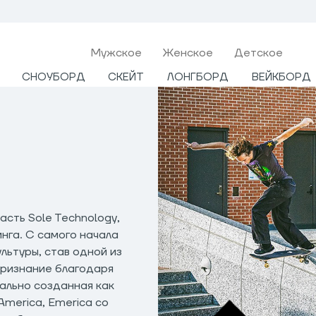
Мужcкое
Женское
Детское
СНОУБОРД
СКЕЙТ
ЛОНГБОРД
ВЕЙКБОРД
асть Sole Technology,
нга. С самого начала
льтуры, став одной из
 признание благодаря
ально созданная как
America, Emerica со