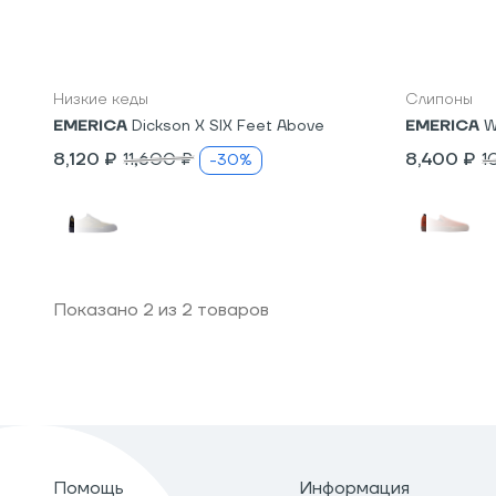
7,5
8
8,5
9,5
10
10,5
8,5
11
Низкие кеды
Слипоны
EMERICA
Dickson X SIX Feet Above
EMERICA
W
8,120 ₽
11,600 ₽
8,400 ₽
1
-30%
Показано
2
из
2
товаров
Помощь
Информация