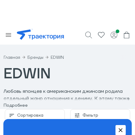
Главная
Бренды
EDWIN
EDWIN
Любовь японцев к американским джинсам родила
отдельный жанр отношения к дениму. К этому также
причастен Edwin. Бренд стал пионером в области
Подробнее
создания плотного денима и новой классики,
Сортировка
Фильтр
экспериментируя с кроем и способами обработки
ткани. Наряду с другими старожилами индустрии,
Edwin продолжает ассоциироваться с