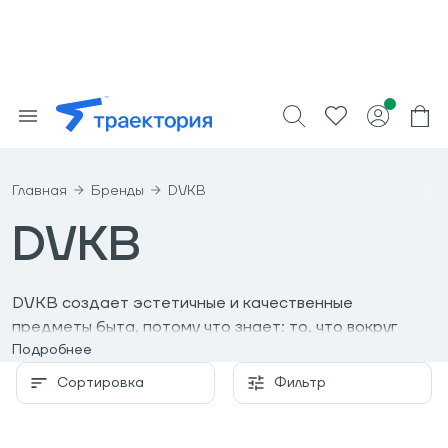
Главная
Бренды
DVKB
DVKB
DVKB создает эстетичные и качественные
предметы быта, потому что знает: то, что вокруг
нас, влияет на то, что внутри. Жизнь —
Подробнее
повседневность в мелочах, и они хотят, чтобы эти
Сортировка
Фильтр
мелочи были особенными.