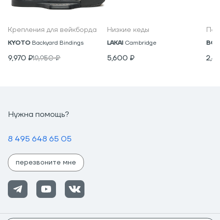
Крепления для вейкборда
Низкие кеды
Под
KYOTO
Backyard Bindings
LAKAI
Cambridge
BON
9,970
₽
19,950
₽
5,600
₽
2,4
Нужна помощь?
8 495 648 65 05
перезвоните мне